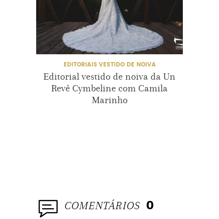
MAQUIAGEMDANOIVA
MAQUIAGEMDECASAMENTO
MAQUIAGEMDENOIVA
EDITORIAIS
VESTIDO DE NOIVA
Editorial vestido de noiva da Un
Edit
MAQUIAGEMPARACASAMENTO
Revê Cymbeline com Camila
Marinho
PROJETONOIVINHA
SALVADOR
VESTIDODENOIVA
VESTIDOSDENOIVA
COMENTÁRIOS
0