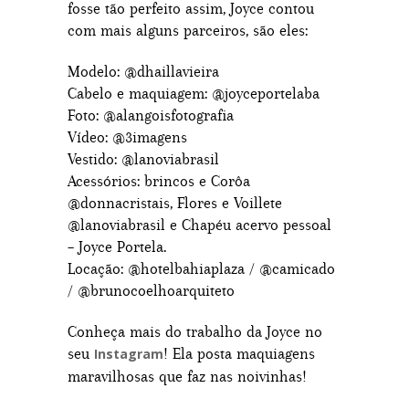
fosse tão perfeito assim, Joyce contou
com mais alguns parceiros, são eles:
Modelo: @dhaillavieira
Cabelo e maquiagem: @joyceportelaba
Foto: @alangoisfotografia
Vídeo: @3imagens
Vestido: @lanoviabrasil
Acessórios: brincos e Corôa
@donnacristais, Flores e Voillete
@lanoviabrasil e Chapéu acervo pessoal
– Joyce Portela.
Locação: @hotelbahiaplaza / @camicado
/ @brunocoelhoarquiteto
Conheça mais do trabalho da Joyce no
seu
! Ela posta maquiagens
Instagram
maravilhosas que faz nas noivinhas!