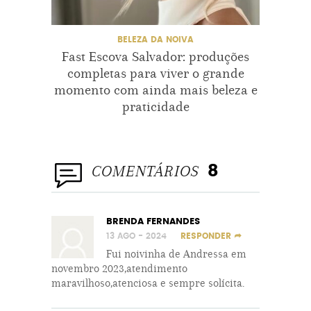
BELEZA DA NOIVA
Fast Escova Salvador: produções
Lu
completas para viver o grande
emoci
momento com ainda mais beleza e
praticidade
COMENTÁRIOS
8
BRENDA FERNANDES
13 AGO - 2024
RESPONDER
Fui noivinha de Andressa em
novembro 2023,atendimento
maravilhoso,atenciosa e sempre solícita.