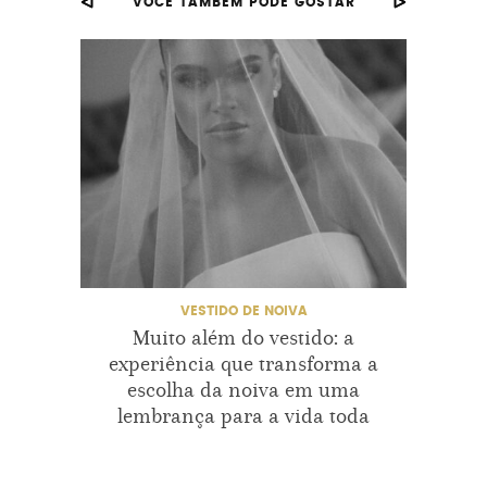
VOCÊ TAMBÉM PODE GOSTAR
INSPIRAÇÕES
NOIVA2019
TENDENCIAS2019
TENDENCIASCASAMENTO2019
TENDENCIAVESTIDODENOIVA2019
TENDENDCIADEVESTIDO2019
VESTIDO DE NOIVA
VESTIDODENOIVA2019
Muito além do vestido: a
Tabul
experiência que transforma a
d
escolha da noiva em uma
su
lembrança para a vida toda