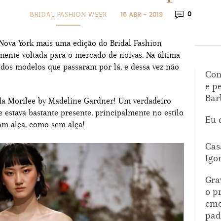
BRIDAL FASHION WEEK
0
15 ABR - 2019
 Nova York mais uma edição do Bridal Fashion
ente voltada para o mercado de noivas. Na última
ndos modelos que passaram por lá, e dessa vez não
Con
e p
Bar
 da Morilee by Madeline Gardner! Um verdadeiro
le estava bastante presente, principalmente no estilo
Eu 
om alça, como sem alça!
Cas
Igo
Gra
o p
emo
pad