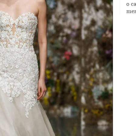
o c
mem