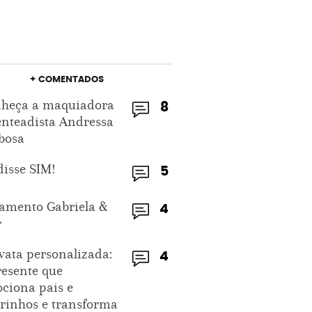
+ COMENTADOS
heça a maquiadora
8
enteadista Andressa
bosa
disse SIM!
5
amento Gabriela &
4
r
vata personalizada:
4
resente que
ciona pais e
rinhos e transforma