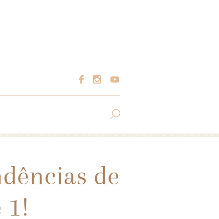
ndências de
 1!