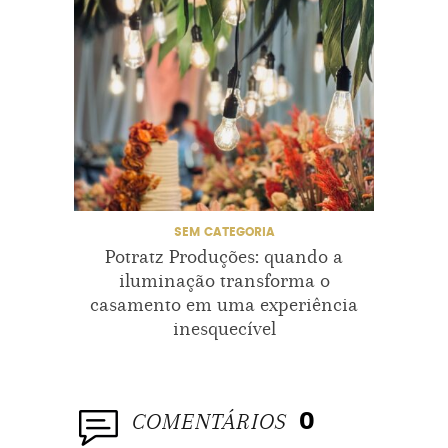
NATAL
OURO
PROJETONOIVINHA
ROMA
SALVADOR
SEM CATEGORIA
CASAME
Potratz Produções: quando a
Casam
iluminação transforma o
casamento em uma experiência
inesquecível
COMENTÁRIOS
0