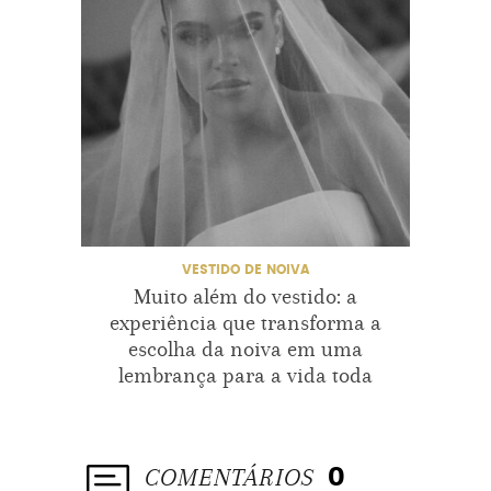
VESTIDO DE NOIVA
Muito além do vestido: a
Eli
experiência que transforma a
E
escolha da noiva em uma
Trans
lembrança para a vida toda
COMENTÁRIOS
0