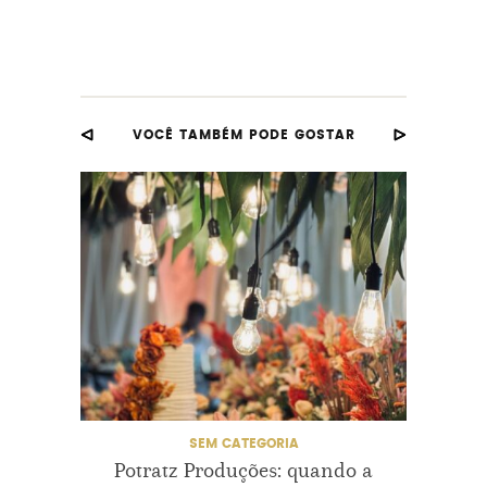
VOCÊ TAMBÉM PODE GOSTAR
SEM CATEGORIA
CASAME
Potratz Produções: quando a
Casam