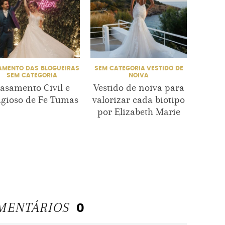
MENTO DAS BLOGUEIRAS
SEM CATEGORIA
VESTIDO DE
FOTOGR
SEM CATEGORIA
NOIVA
S
asamento Civil e
Vestido de noiva para
Rev
igioso de Fe Tumas
valorizar cada biotipo
por Elizabeth Marie
Casam
En
Dir
Es
MENTÁRIOS
0