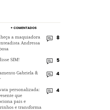
+ COMENTADOS
heça a maquiadora
8
enteadista Andressa
bosa
disse SIM!
5
amento Gabriela &
4
r
vata personalizada:
4
resente que
ciona pais e
rinhos e transforma