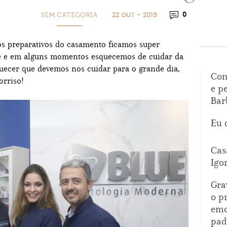
SEM CATEGORIA
0
22 OUT - 2019
s preparativos do casamento ficamos super
e e em alguns momentos esquecemos de cuidar da
uecer que devemos nos cuidar para o grande dia,
Con
orriso!
e p
Bar
Eu 
Cas
Igo
Gra
o p
emo
pad