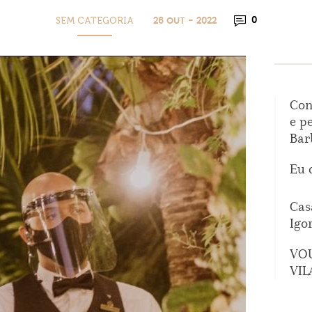
SEM CATEGORIA
0
26 OUT - 2022
Con
e p
Bar
Eu 
Cas
Igo
VO
VIL