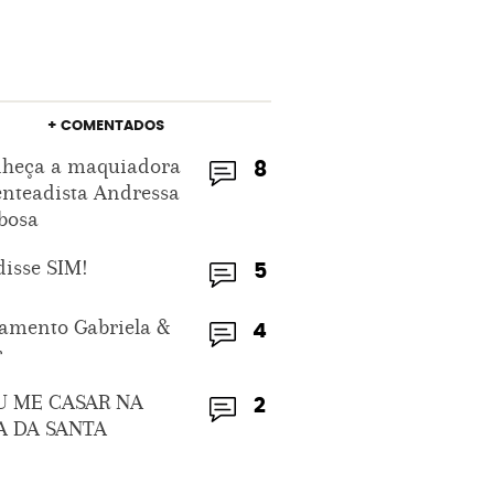
+ COMENTADOS
heça a maquiadora
8
enteadista Andressa
bosa
disse SIM!
5
amento Gabriela &
4
r
U ME CASAR NA
2
A DA SANTA