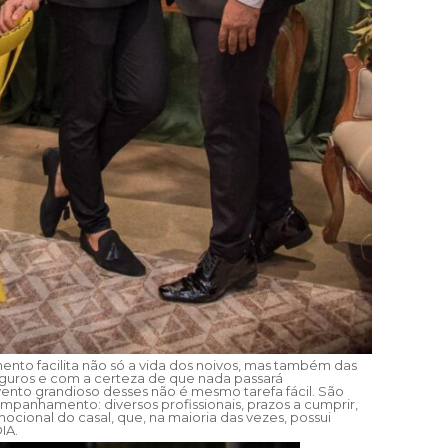
ento facilita não só a vida dos noivos, mas também das
seguros e com a certeza de que nada passará
vento grandioso desses não é mesmo tarefa fácil. São
panhamento: diversos profissionais, prazos a cumprir,
ional do casal, que, na maioria das vezes, possui
IA.