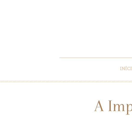
INÍC
A Imp