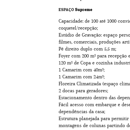
ESPAÇO
Supreme
Capacidade: de 100 até 1000 conv
coquetel/recepção;
Estúdio de Gravação: espaço perso
filmes, comerciais, produções artí
Pé direito duplo com 5,5 m;
Foyer com 200 m² para recepção 
120 m² de Copa e cozinha industri
1 Camarim com 40m²;
1 Camarim com 24m²;
Floreira Climatizada (espaço clima
2 docas para geradores;
Estacionamento dentro das depen
Fácil acesso com embarque e des
dependências da casa;
Estrutura planejada para permiti
montagens de colunas partindo do