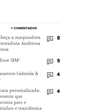
+ COMENTADOS
heça a maquiadora
8
enteadista Andressa
bosa
disse SIM!
5
amento Gabriela &
4
r
vata personalizada:
4
resente que
ciona pais e
rinhos e transforma