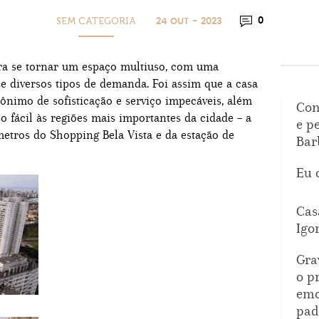
SEM CATEGORIA
0
24 OUT - 2023
para se tornar um espaço multiuso, com uma
e diversos tipos de demanda. Foi assim que a casa
nônimo de sofisticação e serviço impecáveis, além
Con
so fácil às regiões mais importantes da cidade – a
e p
 metros do Shopping Bela Vista e da estação de
Bar
Eu 
Cas
Igo
Gra
o p
emo
pad