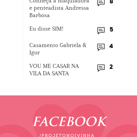
Conheça a maquiadora
8
e penteadista Andressa
Barbosa
Eu disse SIM!
5
Casamento Gabriela &
4
Igor
VOU ME CASAR NA
2
VILA DA SANTA
FACEBOOK
/PROJETONOIVINHA