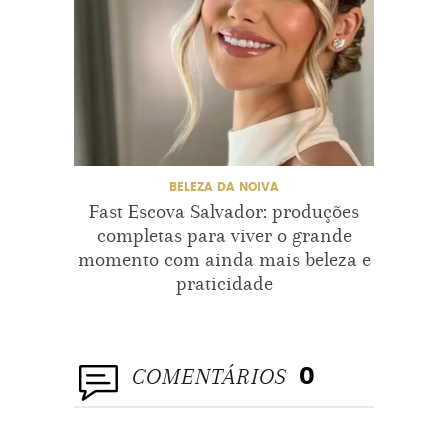
ESTÉTICA
EVENTO
FACIAL
GORDURA LOCALIZADA
HIDRATAÇÃO
IMPERFEIÇÃO
LIMPEZA
LUMINOSIDADE
BELEZA DA NOIVA
Fast Escova Salvador: produções
Lu
MAGIA
MANCHAS
completas para viver o grande
emoci
momento com ainda mais beleza e
MAQUIAGEM
NOIVAS
praticidade
NOIVOS
PEELING
PELE
PRÉ-CASAMENTO
COMENTÁRIOS
0
REEDUCAÇÃO ALIMENTAR