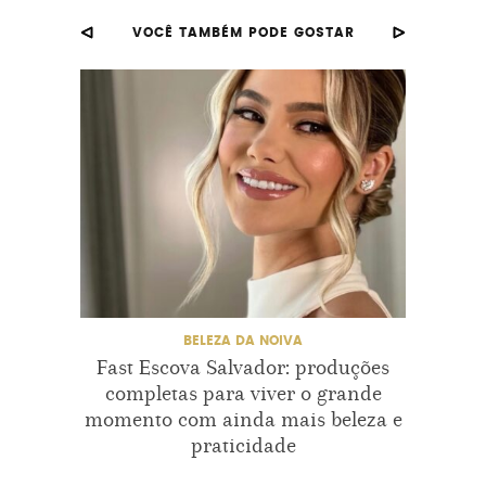
VOCÊ TAMBÉM PODE GOSTAR
BELEZA DA NOIVA
Fast Escova Salvador: produções
Bel
completas para viver o grande
noiv
momento com ainda mais beleza e
praticidade