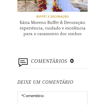
BUFFET E DECORAÇÃO
Kátia Moreno Buffet & Decoração:
Po
experiência, cuidado e excelência
i
para o casamento dos sonhos
cas
COMENTÁRIOS
0
DEIXE UM COMENTÁRIO