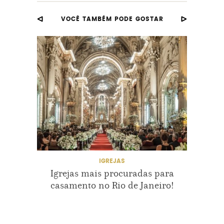
VOCÊ TAMBÉM PODE GOSTAR
CASAMENTONAIGREJA
CASAMENTOS
CASAMENTOTRADICIONAL
CASANDOEMSAOPAULO
CASAREMSAOPAULO
CLASSICO
IGREJAEMSALVADOR
IGREJAS
CASA
PRAIA
Igrejas mais procuradas para
IGREJAEMSAOPAULOPARACASAR
ORG
casamento no Rio de Janeiro!
Para 
IGREJAPARACASAMENTOS
IGREJASEMSAOPAULO