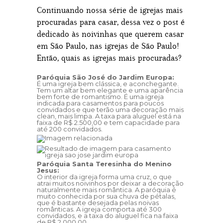
Continuando nossa série de igrejas mais
procuradas para casar, dessa vez o post é
dedicado às noivinhas que querem casar
em São Paulo, nas igrejas de São Paulo!
Então, quais as igrejas mais procuradas?
Paróquia São José do Jardim Europa:
É uma igreja bem clássica, e aconchegante.
Tem um altar bem elegante e uma aparência
bem forte de romantismo. É uma igreja
indicada para casamentos para poucos
convidados e que terão uma decoração mais
clean, mais limpa. A taxa para aluguel está na
faixa de R$ 2.500,00 e tem capacidade para
até 200 convidados.
Paróquia Santa Teresinha do Menino
Jesus:
O interior da igreja forma uma cruz, o que
atrai muitos noivinhos por deixar a decoração
naturalmente mais romântica. A paróquia é
muito conhecida por sua chuva de pétalas,
que é bastante desejada pelas noivas
românticas. A igreja comporta até 300
convidados, e a taxa do aluguel fica na faixa
de R$ 2.000,00.