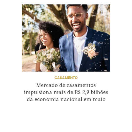
ONDECASAR
ONDECASAREMSALVADOR
PROJETONOIVINHA
SALAVADOR
SALVADOR
CASAMENTO
Mercado de casamentos
Dicas
impulsiona mais de R$ 2,9 bilhões
da economia nacional em maio