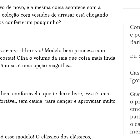
ovo de novo, e a mesma coisa acontece com a
 coleção com vestidos de arrasar está chegando
os conferir um pouquinho?
Con
e p
Bar
a-r-a-v-i-l-h-o-s-o! Modelo bem princesa com
Eu 
costas! Olha o volume da saia que coisa mais linda
ânticas é uma opção magnífica.
Cas
Igo
bem confortável e que te deixe livre, essa é uma
Gra
ortável, sem cauda para dançar e aproveitar muito
o p
emo
pad
o c
mem
só esse modelo! O clássico dos clássicos,