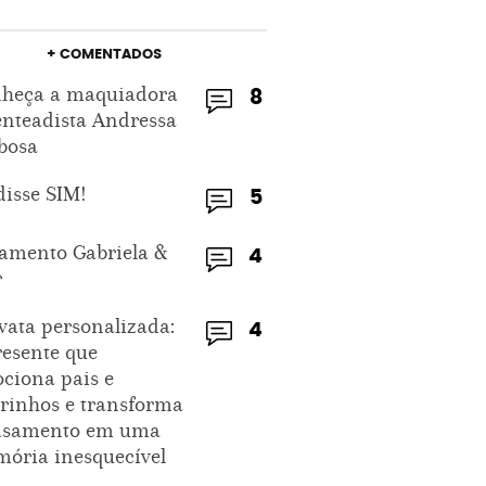
+ COMENTADOS
heça a maquiadora
8
enteadista Andressa
bosa
disse SIM!
5
amento Gabriela &
4
r
vata personalizada:
4
resente que
ciona pais e
rinhos e transforma
asamento em uma
ória inesquecível