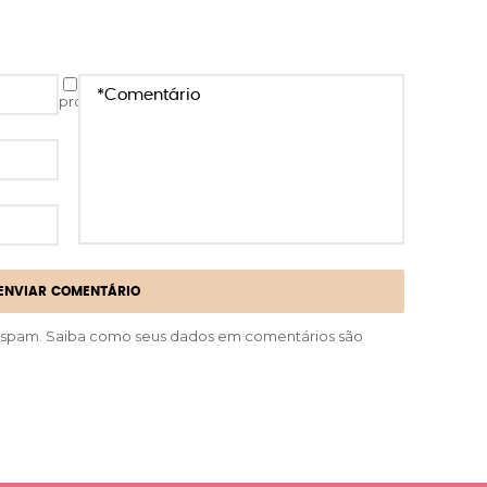
Salvar meus dados neste navegador para a
próxima vez que eu comentar.
r spam.
Saiba como seus dados em comentários são