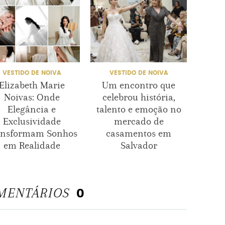
VESTIDO DE NOIVA
VESTIDO DE NOIVA
VE
Elizabeth Marie
Um encontro que
V
Noivas: Onde
celebrou história,
encan
Elegância e
talento e emoção no
model
Exclusividade
mercado de
e
ansformam Sonhos
casamentos em
Elizab
em Realidade
Salvador
MENTÁRIOS
0