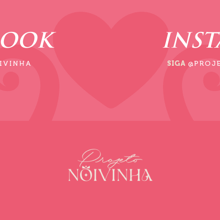
BOOK
INS
IVINHA
SIGA
@PROJ