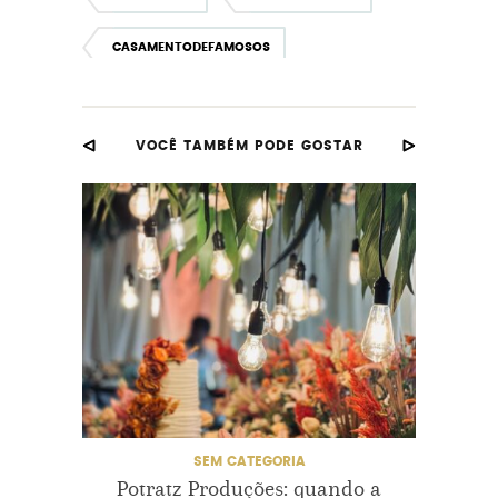
CASAMENTODEFAMOSOS
CASAMENTONAIGREJA
VOCÊ TAMBÉM PODE GOSTAR
CASAMENTOREAL
CASARNOBRASIL
FIQUEINOIVA
VOUCASAR
SEM CATEGORIA
CASAME
Potratz Produções: quando a
Casam