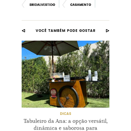
BRIDALVESTIDO
CASAMENTO
CASAMENTOINSPIRAÇÃO
VOCÊ TAMBÉM PODE GOSTAR
COSTASNUA
ELIZABETHMARIE
ELIZABETHMARIENOIVAS
FENDA
INSPIRAÇÃODEENSAIO15ANOS
LOJADE
LOJADEVESTIDODENOIVAEMSALVADOR
LOJASDEVESTIDODENOIVAEMSALVADOR
DICAS
Tabuleiro da Ana: a opção versátil,
Fast
MODELODEVESTIDODENOIVA
dinâmica e saborosa para
com