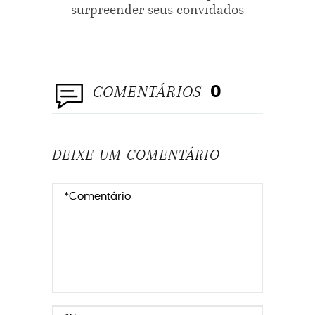
surpreender seus convidados
momen
MODELOSDEVESTIDODENOIVA
NOIVA
PROJETONOIVINHA
VESTIDOCURTO
VESTIDODENOIVA
COMENTÁRIOS
0
VESTIDODENOIVAEMSALVADOR
DEIXE UM COMENTÁRIO