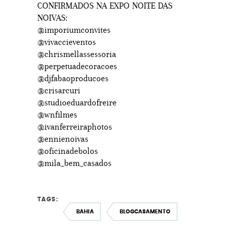
CONFIRMADOS NA EXPO NOITE DAS
NOIVAS:
@imporiumconvites
@vivaccieventos
@chrismellassessoria
@perpetuadecoracoes
@djfabaoproducoes
@crisarcuri
@studioeduardofreire
@wnfilmes
@ivanferreiraphotos
@ennienoivas
@oficinadebolos
@mila_bem_casados
TAGS:
BAHIA
BLOGCASAMENTO