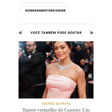
BLOGCASAMENTOSALVADOR
CONVIDADAS
FESTA
VOCÊ TAMBÉM PODE GOSTAR
MADRINHAS
MODELODEVESTIDO
MODELODEVESTIDODEFESTA
VESTIDODEFESTA
VESTIDOPARACONVIDADA
VESTIDOPARAMADRINHAS
VESTIDO DE FESTA
Tapete vermelho de Cannes: Um
Laços