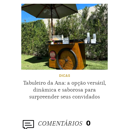
NICKY HILTON
OSCAR 2020
OSCARS 2020
REBEL WILSON
RENÉE ZELLWEGER
SANDRA OH
STELLA MAXWELL
SYDNEY SWEENEY
VANESSA HUDGENS
DICAS
Tabuleiro da Ana: a opção versátil,
Beau
dinâmica e saborosa para
de au
surpreender seus convidados
COMENTÁRIOS
0