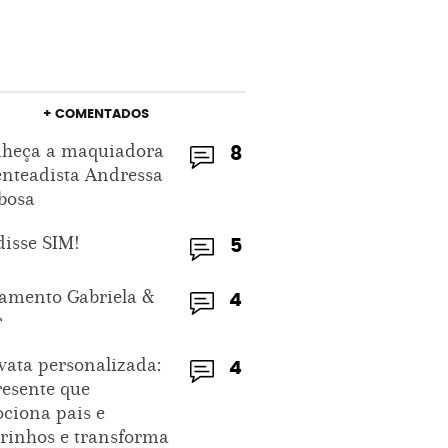
+ COMENTADOS
heça a maquiadora
8
enteadista Andressa
bosa
disse SIM!
5
amento Gabriela &
4
r
vata personalizada:
4
resente que
ciona pais e
rinhos e transforma