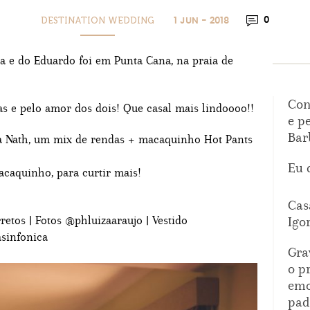
DESTINATION WEDDING
0
1 JUN - 2018
a e do Eduardo foi em Punta Cana, na praia de
Con
as e pelo amor dos dois! Que casal mais lindoooo!!
e p
Bar
da Nath, um mix de rendas + macaquinho Hot Pants
Eu 
macaquinho, para curtir mais!
Cas
etos | Fotos @phluizaaraujo | Vestido
Igo
sinfonica
Gra
o p
emo
pad