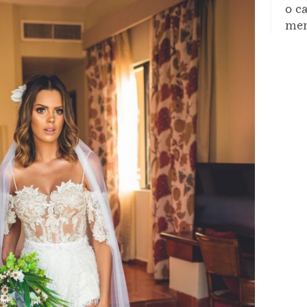
o c
mem