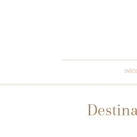
INÍC
Destin