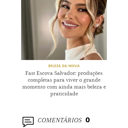
CASAMENTOCQKT
CASAMENTODEFAMOSOS
CASAMENTOREAL
CASAMENTOREAL2018
CASARNOBRASIL
CASARNOCEARA
BELEZA DA NOIVA
Fast Escova Salvador: produções
Lu
QUEIROZCASAMENTO
completas para viver o grande
emoci
momento com ainda mais beleza e
praticidade
COMENTÁRIOS
0