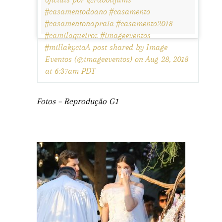
#casamentodoano #casamento
#casamentonapraia #casamento2018
#camilaqueiroz #imageeventos
#millakyciaA post shared by Image
Eventos (@imageeventos) on Aug 28, 2018
at 6:37am PDT
Fotos – Reprodução G1