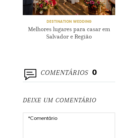
FOTOGRAFIA
FOTOGRAFO
DESTINATION WEDDING
Melhores lugares para casar em
Des
FOTOS
GABRIELAPUGLIESI
Salvador e Região
NOIVAS
NOIVOS
SALVADOR
TRANCOSO
COMENTÁRIOS
0
DEIXE UM COMENTÁRIO