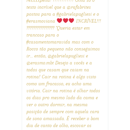
rexxxxpeita! ???????????? Olha só o
texto incrível que a @rafabrites
postou para a #gabrielapugliesi e o
#erasmoviana
INCRÍVEL!!!
???????????????? "Queria estar em
trancoso para o
#casamentomaravida mas com o
Rocco tão pequeno não conseguimos
ir… então, @gabrielapugliesi e
@erasmo.mbt Desejo a vocês e a
todos que casam que caiam na
rotina! Cair na rotina é algo visto
como um fracasso, eu acho uma
vitória. Cair na rotina é olhar todos
os dias pro mesmo lado da cama e
ver o outro dormir, na mesma
posição de sempre com aquela cara
de sono amassada. É receber o bom
dia de canto de olho, escovar os