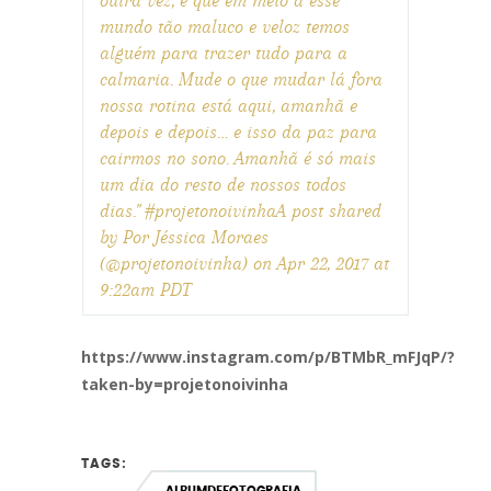
outra vez, e que em meio a esse
mundo tão maluco e veloz temos
alguém para trazer tudo para a
calmaria. Mude o que mudar lá fora
nossa rotina está aqui, amanhã e
depois e depois… e isso da paz para
cairmos no sono. Amanhã é só mais
um dia do resto de nossos todos
dias." #projetonoivinhaA post shared
by Por Jéssica Moraes
(@projetonoivinha) on Apr 22, 2017 at
9:22am PDT
https://www.instagram.com/p/BTMbR_mFJqP/?
taken-by=projetonoivinha
TAGS:
ALBUMDEFOTOGRAFIA