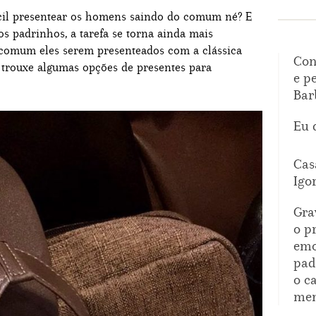
ícil presentear os homens saindo do comum né? E
os padrinhos, a tarefa se torna ainda mais
 comum eles serem presenteados com a clássica
Con
o trouxe algumas opções de presentes para
e p
Bar
Eu 
Cas
Igo
Gra
o p
emo
pad
o c
mem