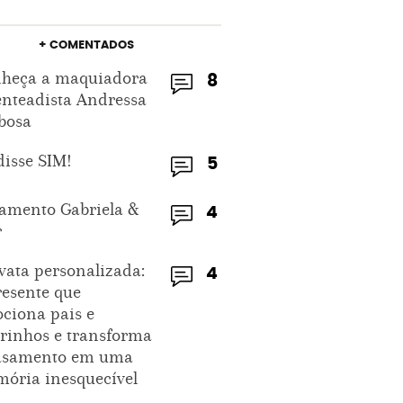
+ COMENTADOS
heça a maquiadora
8
enteadista Andressa
bosa
disse SIM!
5
amento Gabriela &
4
r
vata personalizada:
4
resente que
ciona pais e
rinhos e transforma
asamento em uma
ória inesquecível