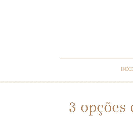
INÍC
3 opções 