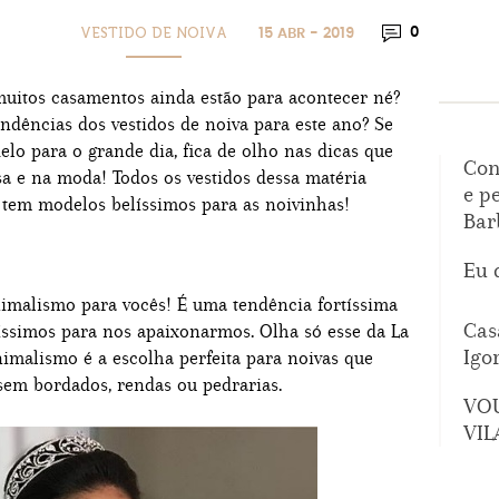
VESTIDO DE NOIVA
0
15 ABR - 2019
uitos casamentos ainda estão para acontecer né?
endências dos vestidos de noiva para este ano? Se
lo para o grande dia, fica de olho nas dicas que
Con
sa e na moda! Todos os vestidos dessa matéria
e p
tem modelos belíssimos para as noivinhas!
Bar
Eu 
inimalismo para vocês! É uma tendência fortíssima
Cas
íssimos para nos apaixonarmos. Olha só esse da La
Igo
imalismo é a escolha perfeita para noivas que
em bordados, rendas ou pedrarias.
VO
VIL