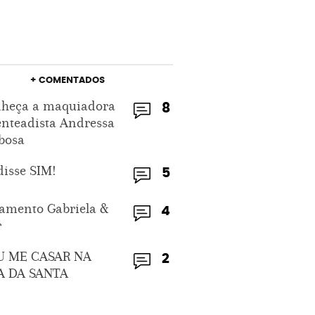
+ COMENTADOS
heça a maquiadora
8
enteadista Andressa
bosa
disse SIM!
5
amento Gabriela &
4
r
U ME CASAR NA
2
A DA SANTA