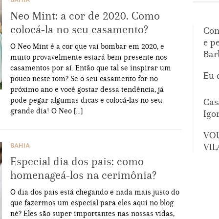
BAHIA
Neo Mint: a cor de 2020. Como
colocá-la no seu casamento?
Con
e p
O Neo Mint é a cor que vai bombar em 2020, e
Bar
muito provavelmente estará bem presente nos
casamentos por aí. Então que tal se inspirar um
Eu 
pouco neste tom? Se o seu casamento for no
próximo ano e você gostar dessa tendência, já
pode pegar algumas dicas e colocá-las no seu
Cas
grande dia! O Neo […]
Igo
VO
VIL
BAHIA
Especial dia dos pais: como
homenageá-los na cerimônia?
O dia dos pais está chegando e nada mais justo do
que fazermos um especial para eles aqui no blog
né? Eles são super importantes nas nossas vidas,