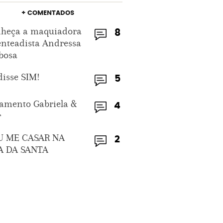
+ COMENTADOS
heça a maquiadora
8
enteadista Andressa
bosa
disse SIM!
5
amento Gabriela &
4
r
U ME CASAR NA
2
A DA SANTA