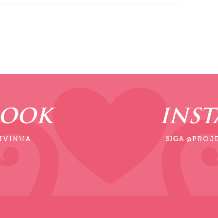
BOOK
INS
IVINHA
SIGA
@PROJ