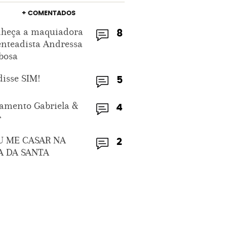
+ COMENTADOS
heça a maquiadora
8
enteadista Andressa
bosa
disse SIM!
5
amento Gabriela &
4
r
U ME CASAR NA
2
A DA SANTA