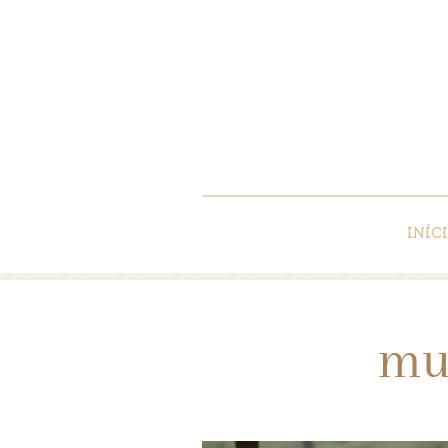
INÍC
mu