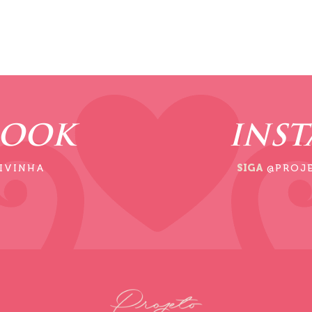
BOOK
INS
IVINHA
SIGA
@PROJ