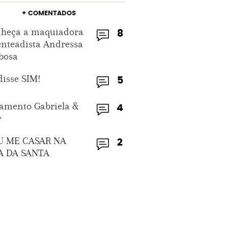
+ COMENTADOS
heça a maquiadora
8
enteadista Andressa
bosa
disse SIM!
5
amento Gabriela &
4
r
U ME CASAR NA
2
A DA SANTA