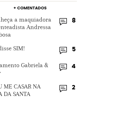
+ COMENTADOS
heça a maquiadora
8
enteadista Andressa
bosa
disse SIM!
5
amento Gabriela &
4
r
U ME CASAR NA
2
A DA SANTA