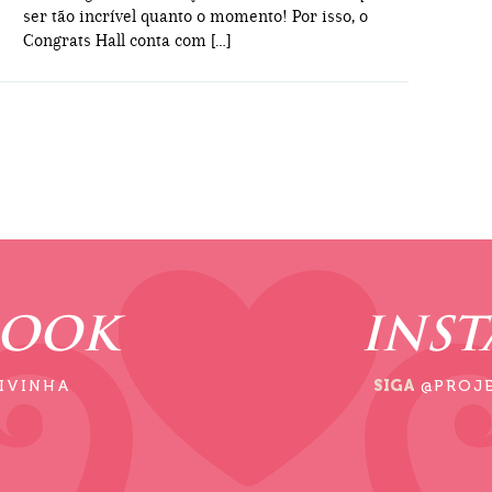
ser tão incrível quanto o momento! Por isso, o
Congrats Hall conta com […]
BOOK
INS
IVINHA
SIGA
@PROJ