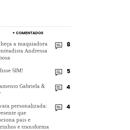
+ COMENTADOS
heça a maquiadora
8
enteadista Andressa
bosa
disse SIM!
5
amento Gabriela &
4
r
vata personalizada:
4
resente que
ciona pais e
rinhos e transforma