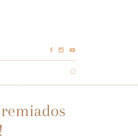
 premiados
!