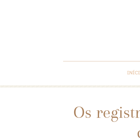
INÍC
Os regist