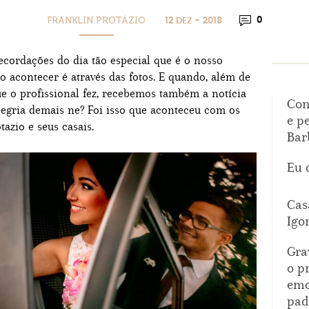
FRANKLIN PROTÁZIO
0
12 DEZ - 2018
cordações do dia tão especial que é o nosso
 acontecer é através das fotos. E quando, além de
e o profissional fez, recebemos também a notícia
Con
legria demais ne? Foi isso que aconteceu com os
e p
tazio e seus casais.
Bar
Eu 
Cas
Igo
Gra
o p
emo
pad