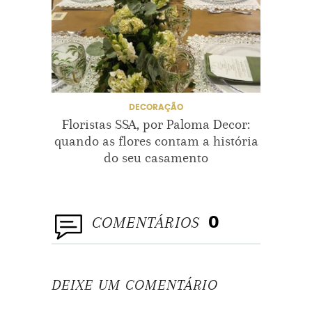
TAISVALENTEDECORAÇAO
TAISVALENTEEVENTOS
DECORAÇÃO
Floristas SSA, por Paloma Decor:
Tabul
quando as flores contam a história
d
do seu casamento
su
COMENTÁRIOS
0
DEIXE UM COMENTÁRIO