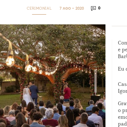
CERIMONIAL
0
7 AGO - 2020
Con
e p
Bar
Eu 
Cas
Igo
Gra
o p
emo
pad