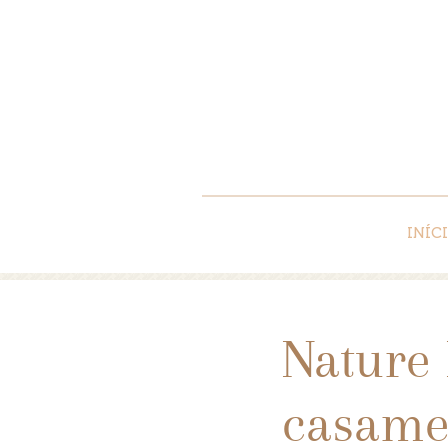
INÍC
Nature 
casamen