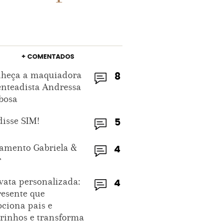
+ COMENTADOS
heça a maquiadora
8
enteadista Andressa
bosa
disse SIM!
5
amento Gabriela &
4
r
vata personalizada:
4
resente que
ciona pais e
rinhos e transforma