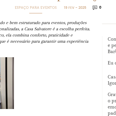
ESPAÇO PARA EVENTOS
0
19 FEV - 2025
ado e bem estruturado para eventos, produções
nalizadas, a Casa Salvatore é a escolha perfeita.
o, ela combina conforto, praticidade e
Con
que é necessário para garantir uma experiência
e p
Bar
Eu 
Cas
Igo
Gra
o p
emo
pad