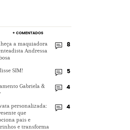
+ COMENTADOS
heça a maquiadora
8
enteadista Andressa
bosa
disse SIM!
5
amento Gabriela &
4
r
vata personalizada:
4
resente que
ciona pais e
rinhos e transforma