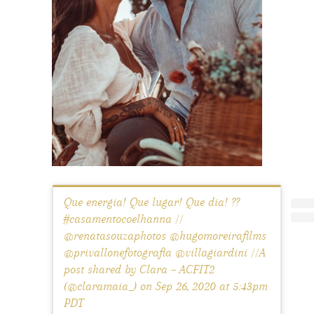
Que energia! Que lugar! Que dia! ??
#casamentocoelhanna //
@renatasouzaphotos @hugomoreirafilms
@privallonefotografia @villagiardini //A
post shared by Clara – ACFIT2
(@claramaia_) on Sep 26, 2020 at 5:43pm
PDT