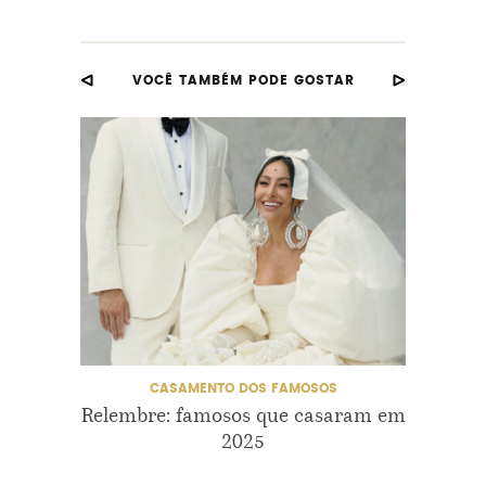
CLARA MAIA
DE FERIAS COM O EX
VOCÊ TAMBÉM PODE GOSTAR
DECORAÇÃO CASAMENTO
DECORAÇÃO MINI WEDDING
MINI WEDDING
MTV
NOIVA
REALITY
VESTIDO DE NOIVA
CASAMENTO DOS FAMOSOS
Relembre: famosos que casaram em
O ca
2025