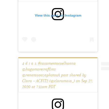
View this post on Instagram
4 d i a s. #casamentocoelhanna
@hugomoreirafilms
@renatasouzaphotosA post shared by
Clara – ACFIT2 (@claramaia_) on Sep 27,
2020 at 7:11am PDT