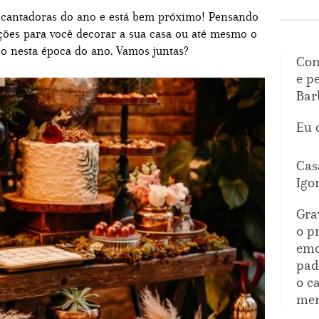
ncantadoras do ano e está bem próximo! Pensando
ções para você decorar a sua casa ou até mesmo o
lo nesta época do ano. Vamos juntas?
Con
e p
Bar
Eu 
Cas
Igo
Gra
o p
emo
pad
o c
mem