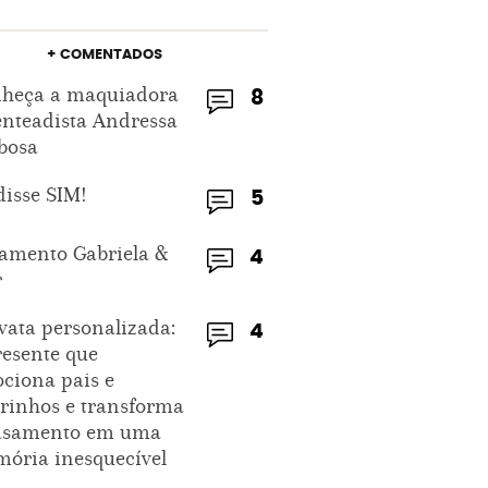
+ COMENTADOS
heça a maquiadora
8
enteadista Andressa
bosa
disse SIM!
5
amento Gabriela &
4
r
vata personalizada:
4
resente que
ciona pais e
rinhos e transforma
asamento em uma
ória inesquecível