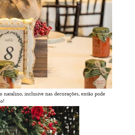
natalino, inclusive nas decorações, então pode
do!