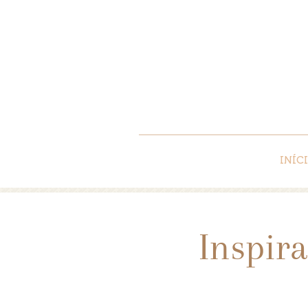
INÍC
Inspir