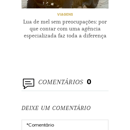
VIAGENSROMANTICAS
VOUCASAR
VIAGENS
Lua de mel sem preocupações: por
Prad
que contar com uma agência
des
especializada faz toda a diferença
via
COMENTÁRIOS
0
DEIXE UM COMENTÁRIO