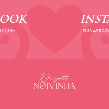
BOOK
INS
IVINHA
SIGA
@PROJ