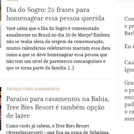
DICAS
Dia do Sogro: 25 frases para
homenagear essa pessoa querida
Con
e p
Você sabia que o Dia do Sogro é comemorado
Bar
anualmente no Brasil no dia 10 de Março? Embora
não se tenha ideia da origem da comemoração,
Eu 
muitos calendários celebrativos marcam essa data
como a que se deve homenagear essa pessoa que
não tem um nível de parentesco consanguíneo e
Cas
que se torna parte da família. […]
Igo
Gra
o p
ESPAÇO PARA CASAMENTO
emo
Paraíso para casamentos na Bahia,
pad
Tree Bies Resort é também opção
o c
de lazer
mem
Como vocês já sabem, o Tree Bies Resort
(@treebiesresort) – que fica na praia de Subaúma,