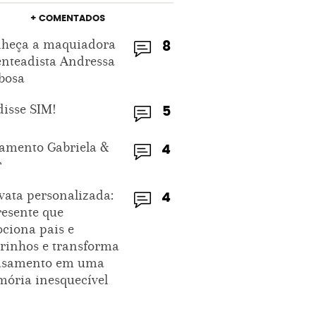
+ COMENTADOS
heça a maquiadora
8
enteadista Andressa
bosa
disse SIM!
5
amento Gabriela &
4
r
vata personalizada:
4
resente que
ciona pais e
rinhos e transforma
asamento em uma
ória inesquecível