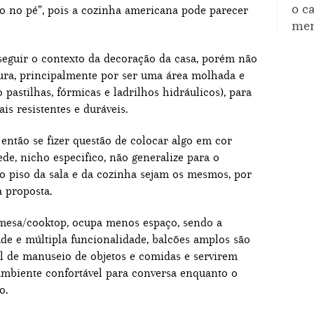
o c
ro no pé”, pois a cozinha americana pode parecer
mem
 seguir o contexto da decoração da casa, porém não
ura, principalmente por ser uma área molhada e
pastilhas, fórmicas e ladrilhos hidráulicos), para
is resistentes e duráveis.
então se fizer questão de colocar algo em cor
ede, nicho especifico, não generalize para o
 o piso da sala e da cozinha sejam os mesmos, por
 proposta.
 mesa/cooktop, ocupa menos espaço, sendo a
ade e múltipla funcionalidade, balcões amplos são
al de manuseio de objetos e comidas e servirem
ambiente confortável para conversa enquanto o
o.