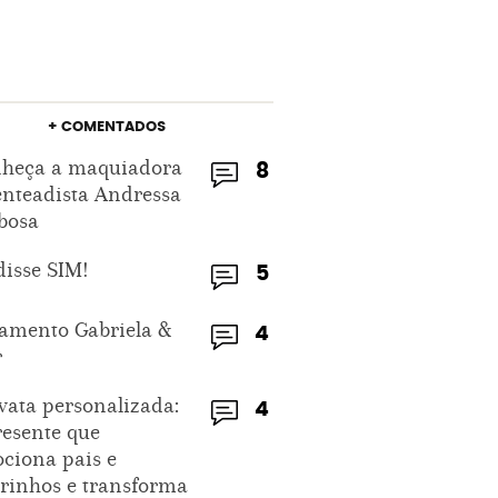
+ COMENTADOS
heça a maquiadora
8
enteadista Andressa
bosa
disse SIM!
5
amento Gabriela &
4
r
vata personalizada:
4
resente que
ciona pais e
rinhos e transforma