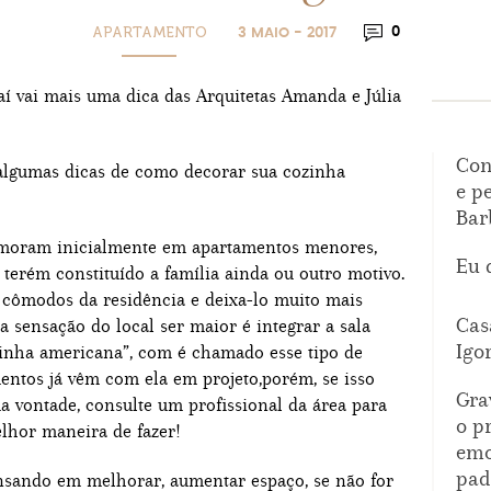
APARTAMENTO
0
3 MAIO - 2017
 aí vai mais uma dica das Arquitetas Amanda e Júlia
Con
algumas dicas de como decorar sua cozinha
e p
Bar
 moram inicialmente em apartamentos menores,
Eu 
 terém constituído a família ainda ou outro motivo.
 cômodos da residência e deixa-lo muito mais
Cas
 sensação do local ser maior é integrar a sala
Igo
inha americana”, com é chamado esse tipo de
entos já vêm com ela em projeto,porém, se isso
Gra
ua vontade, consulte um profissional da área para
o p
elhor maneira de fazer!
emo
pad
nsando em melhorar, aumentar espaço, se não for