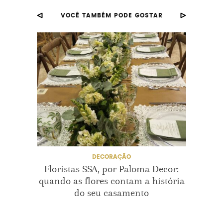
VOCÊ TAMBÉM PODE GOSTAR
CASAMENTOINSPIRAÇÃO
DECORAÇÃO
DECORACAODECASAMENTO
DECORACAODECASAMENTOEMSALVADOR
FLORES
INSPIRAÇÃOPARACASAMENTO
DECORAÇÃO
Floristas SSA, por Paloma Decor:
Talit
KARLA RODRIGUES
PRIMAVERA
quando as flores contam a história
tr
do seu casamento