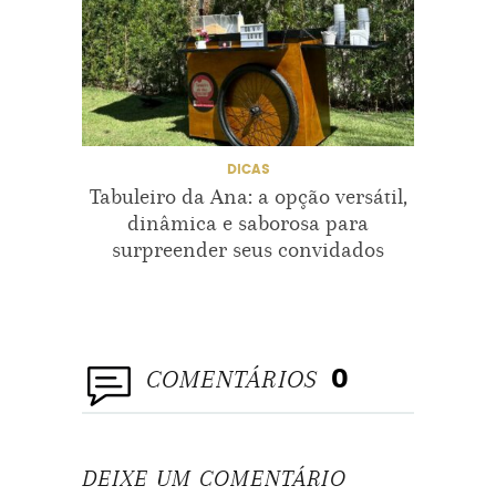
CASANDOCOMAMOR
CUIDADOSDONOIVO
NOIVO
PADRINHOSDECASAMENTO
DICAS
Tabuleiro da Ana: a opção versátil,
Beau
TRAJEDONOIVO
dinâmica e saborosa para
de au
surpreender seus convidados
TRAJEDOSPADRINHOS
TRAJEPARACASAMENTO
TRAJESBAHIA
COMENTÁRIOS
0
TRAJESDECASAMENTO
DEIXE UM COMENTÁRIO