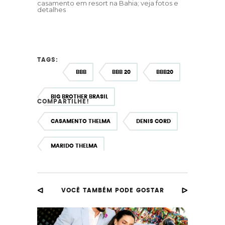
casamento em resort na Bahia; veja fotos e
detalhes
TAGS:
BBB
BBB 20
BBB20
BIG BROTHER BRASIL
COMPARTILHE!
CASAMENTO THELMA
DENIS CORD
MARIDO THELMA
MARIDO THELMA BBB
THELMA ASSIS
VOCÊ TAMBÉM PODE GOSTAR
THELMA BBB
THELMA CASADA