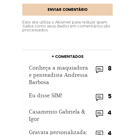
SANTOANTONIODEJESUS
SURPRESA
VESTIDODENOIVA
Este site utiliza o Akismet para reduzir spam.
Saiba como seus dados em comentários são
processados
.
VOUCASAR
+ COMENTADOS
Conheça a maquiadora
8
e penteadista Andressa
Barbosa
Eu disse SIM!
5
Casamento Gabriela &
4
Igor
Gravata personalizada:
4