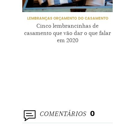
CASAMENTONAPRAIA
LEMBRANÇAS
ORÇAMENTO DO CASAMENTO
ALIAN
BEBID
Cinco lembrancinhas de
CASAMENTONOCAMPO
BEM-C
CA
casamento que vão dar o que falar
CASAM
em 2020
DECORAÇÃO
CASAM
DE CA
PAPEL
EVENTO
DESTINATIONWEDDING
LE
ORÇAME
DICASDECASAMENTO
Event
ENSAIOPREWEDDING
ESPECIAL
FIQUEINOIVA
COMENTÁRIOS
0
FORNECEDORESDECASAMENTO