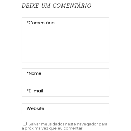
DEIXE UM COMENTÁRIO
FORNECEDORESDECASAMENTOEMSALVADOR
FOTOGRAFIA
FOTOGRAFO
FOTOS
JESSICAMORAES
NOIVA
NOIVADO
NOIVAS
NOIVASDABAHIA
NOIVO
NOIVOS
PEDIDODECASAMENTO
PRÉ-CASAMENTO
PROJETONOIVINHA
SAJ
SALVADOR
Salvar meus dados neste navegador para
a próxima vez que eu comentar.