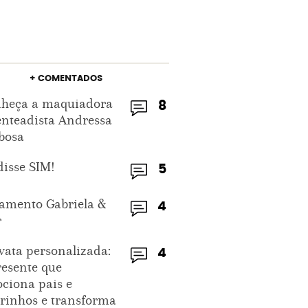
+ COMENTADOS
heça a maquiadora
8
enteadista Andressa
bosa
disse SIM!
5
amento Gabriela &
4
r
vata personalizada:
4
resente que
ciona pais e
rinhos e transforma