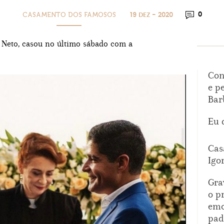
CASAMENTO DOS FAMOSOS
0
19 DEZ - 2020
M Neto, casou no último sábado com a
Con
e p
Bar
Eu 
Cas
Igo
Gra
o p
emo
pad