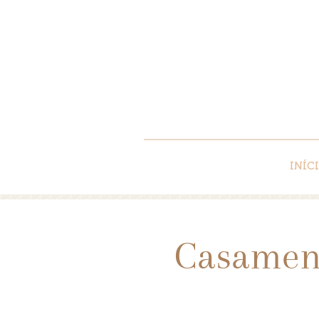
INÍC
Casament