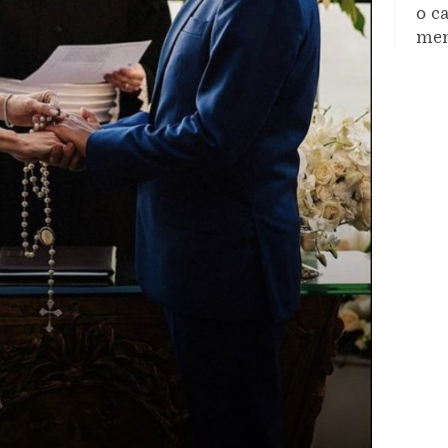
o c
mem