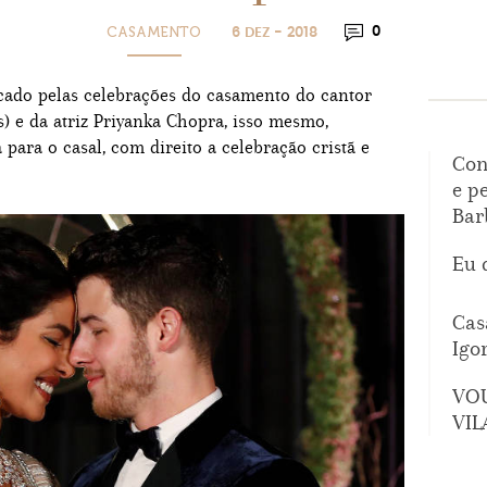
CASAMENTO
0
6 DEZ - 2018
cado pelas celebrações do casamento do cantor
) e da atriz Priyanka Chopra, isso mesmo,
 para o casal, com direito a celebração cristã e
Con
e p
Bar
Eu 
Cas
Igo
VO
VIL