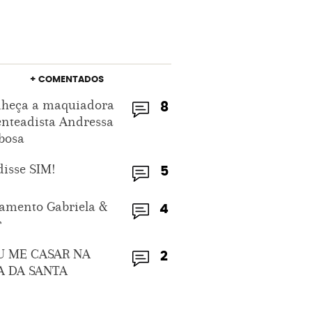
+ COMENTADOS
heça a maquiadora
8
enteadista Andressa
bosa
disse SIM!
5
amento Gabriela &
4
r
U ME CASAR NA
2
A DA SANTA