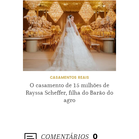
CASAMENTOS REAIS
CAS
O casamento de 15 milhões de
Por q
Rayssa Scheffer, filha do Barão do
agro
COMENTÁRIOS
0