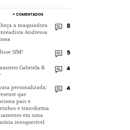
+ COMENTADOS
heça a maquiadora
8
enteadista Andressa
bosa
disse SIM!
5
amento Gabriela &
4
r
vata personalizada:
4
resente que
ciona pais e
rinhos e transforma
asamento em uma
ória inesquecível