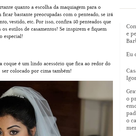
ortante quanto a escolha da maquiagem para o
 ficar bastante preocupadas com o penteado, se irá
o, vestido, etc. Por isso, confira 50 penteados que
Con
s os estilos de casamentos! Se inspirem e fiquem
e p
o especial!
Bar
Eu 
a coque é um lindo acessório que fica ao redor do
Cas
e ser colocado por cima também!
Igo
Gra
o p
emo
pad
o c
mem