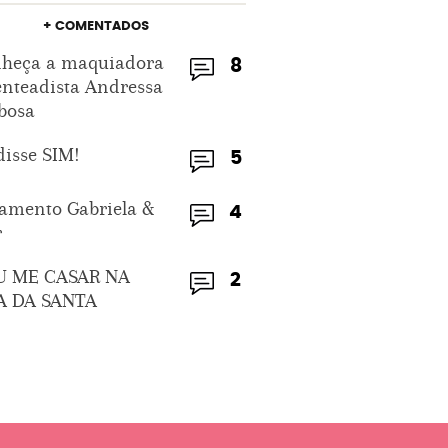
+ COMENTADOS
heça a maquiadora
8
enteadista Andressa
bosa
disse SIM!
5
amento Gabriela &
4
r
U ME CASAR NA
2
A DA SANTA