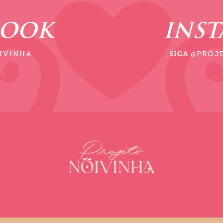
BOOK
INS
IVINHA
SIGA
@PROJ