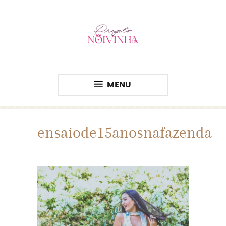
MENU
ensaiode15anosnafazenda